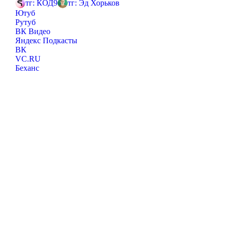
тг: КОД9
тг: Эд Хорьков
Ютуб
Рутуб
ВК Видео
Яндекс Подкасты
ВК
VC.RU
Беханс