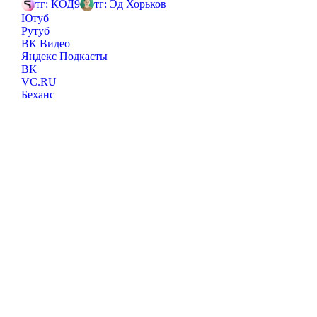
тг: КОД9
тг: Эд Хорьков
Ютуб
Рутуб
ВК Видео
Яндекс Подкасты
ВК
VC.RU
Беханс